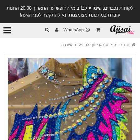
לקוחות נכבדים, שימו ♥️ לב! בימי החופש עד התאריך 20.08 החנות
עובדת במתכונת מצומצמת. נא להתקשר לפני הגעה!
קטגורי
WhatsApp
בגדי גוף
בגדי גוף להופעות השכרה