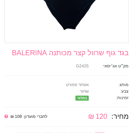
בגד גוף שרוול קצר מכותנה BALERINA
מק״ט אג׳יסאי:
G2425
מותג:
אסתר ספורט
צבע:
שחור
זמינות:
במלאי
מחיר:
120 ₪
לחברי מועדון: 108 ₪