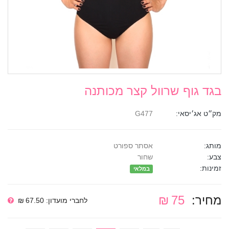
בגד גוף שרוול קצר מכותנה
מק״ט אג׳יסאי:
G477
מותג:
אסתר ספורט
צבע:
שחור
זמינות:
במלאי
מחיר:
75 ₪
לחברי מועדון: 67.50 ₪