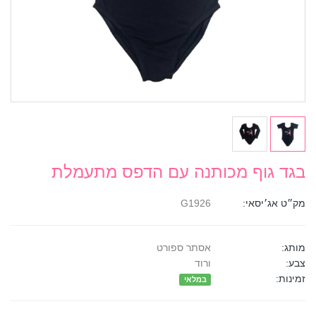
בגד גוף מכותנה עם הדפס מתעמלת
מק״ט אג׳יסאי:
G1926
מותג:
אסתר ספורט
צבע:
ורוד
זמינות:
במלאי