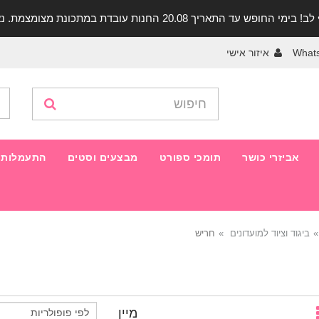
יך 20.08 החנות עובדת במתכונת מצומצמת. נא להתקשר לפני הגעה!
What
איזור אישי
אביזרי כושר
תומכי ספורט
מבצעים וסטים
התעמלות 
ביגוד וציוד למועדונים
חריש
מיין