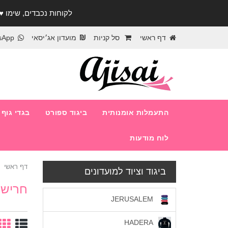
לקוחות נכבדים, שימו ♥️ לב! בימי החופש עד התאר
דף ראשי
סל קניות
מועדון אג׳יסאי
sApp
התעמלות אומנותית
ביגוד ספורט
בגדי גוף
לוח מודעות
דף ראשי
ביגוד וציוד למועדונים
חריש
JERUSALEM
HADERA