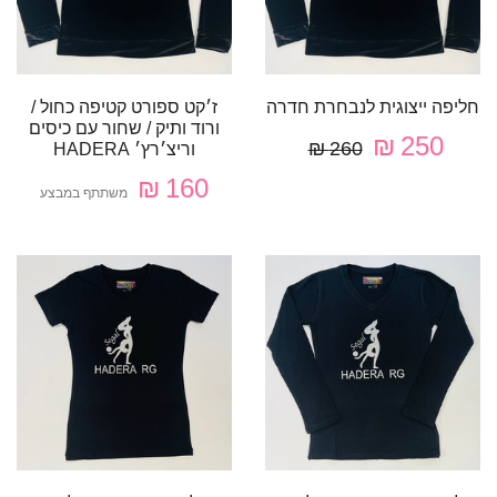
חליפה ייצוגית לנבחרת חדרה
ז׳קט ספורט קטיפה כחול /
ורוד ותיק / שחור עם כיסים
250 ₪
260 ₪
וריצ׳רץ׳ HADERA
160 ₪
משתתף במבצע