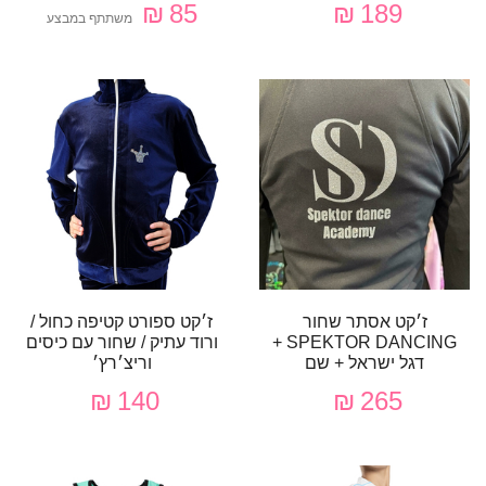
85 ₪
189 ₪
משתתף במבצע
ז׳קט אסתר שחור
ז׳קט ספורט קטיפה כחול /
SPEKTOR DANCING +
ורוד עתיק / שחור עם כיסים
דגל ישראל + שם
וריצ׳רץ׳
140 ₪
265 ₪