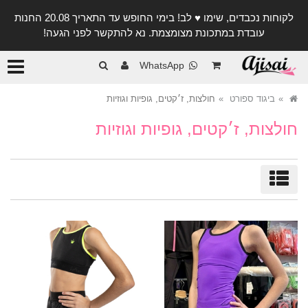
לקוחות נכבדים, שימו ♥️ לב! בימי החופש עד התאריך 20.08 החנות
עובדת במתכונת מצומצמת. נא להתקשר לפני הגעה!
קטגורי
WhatsApp
ביגוד ספורט
חולצות, ז׳קטים, גופיות וגוזיות
חולצות, ז׳קטים, גופיות וגוזיות
מיון/סינון