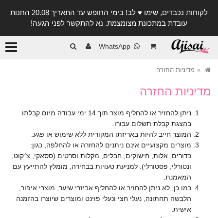
לקוחות נכבדים, שימו ♥️ לב! בימי החופש עד התאריך 20.08 החנות
עובדת במתכונת מצומצמת. נא להתקשר לפני הגעה!
קטגורי
WhatsApp
מדיניות החזרה
מדיניות החזרה
ניתן להחזיר או להחליף מוצר תוך 14 ימי עבודה מיום קבלתו
בהצגת קבלת תשלום עבורו.
המוצר חייב להיות באריזתו המקורית ללא שימוש או פגע.
מוצרים מקצועיים אינם ניתנים להחזרה או להחלפה, כגון:
כדורים, אלות, חישוקים, חבלים, מקלות וסרטים (ססאקי, צ׳קוט,
ונטורלי, פסטורלי). למניעת טעויות בבחירה, מומלץ להתייעץ עם
המאמנת.
כמו כן, לא ניתן להחזיר או להחליף אביזרי שיער, מוצרי איפור,
הלבשה תחתונה, נעלי חצי ונעלי פוינט ומוצרים שיוצרו בהזמנה
אישית.