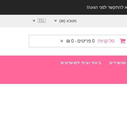
מטבע (₪)
🇮🇱
סל קניות:
0 פריטים - 0 ₪
מכשירים
ביגוד וציוד למועדונים