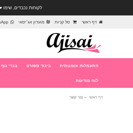
לקוחות נכבדים, שימו ♥️ לב! בימי החופש עד התאר
דף ראשי
סל קניות
מועדון אג׳יסאי
sApp
התעמלות אומנותית
ביגוד ספורט
בגדי גוף
לוח מודעות
דף ראשי
צור קשר