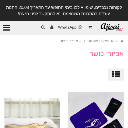
לקוחות נכבדים, שימו ♥️ לב! בימי החופש עד התאריך 20.08 החנות
עובדת במתכונת מצומצמת. נא להתקשר לפני הגעה!
קטגורי
WhatsApp
התעמלות אומנותית
אביזרי כושר
אביזרי כושר
מיון/סינון