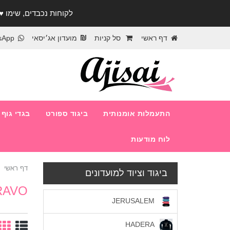
לקוחות נכבדים, שימו ♥️ לב! בימי החופש עד התאר
דף ראשי
סל קניות
מועדון אג׳יסאי
sApp
התעמלות אומנותית
ביגוד ספורט
בגדי גוף
לוח מודעות
דף ראשי
ביגוד וציוד למועדונים
RAVO
JERUSALEM
HADERA