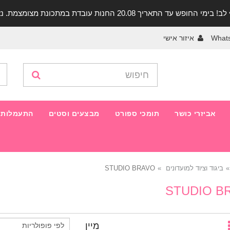
יך 20.08 החנות עובדת במתכונת מצומצמת. נא להתקשר לפני הגעה!
What
איזור אישי
אביזרי כושר
תומכי ספורט
מבצעים וסטים
התעמלות 
ביגוד וציוד למועדונים
STUDIO BRAVO
STUDIO B
מיין