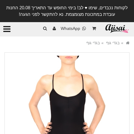
לקוחות נכבדים, שימו ♥️ לב! בימי החופש עד התאריך 20.08 החנות
עובדת במתכונת מצומצמת. נא להתקשר לפני הגעה!
קטגורי
WhatsApp
בגדי גוף
בגדי גוף