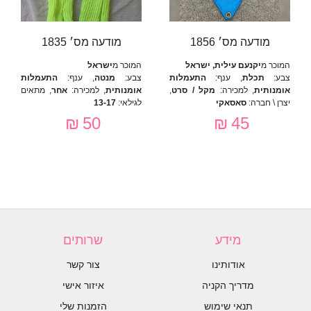
מודעה מס׳ 1856
מודעה מס׳ 1835
המוכר מ
יקנעם עילית, ישראל
המוכר מ
ישראל
צבע:
תכלת
, ענף:
התעמלות
צבע:
מנטה
, ענף:
התעמלות
אומנותית
, למכירה:
מקל / סרט
,
אומנותית
, למכירה:
אחר
, מתאים
יצרן \ חברה:
סאסאקי
לגילאי:
13-17
50 ₪
45 ₪
מידע
שרותים
אודותינו
צור קשר
מדריך הקניה
איזור אישי
תנאי שימוש
הזמנות שלי