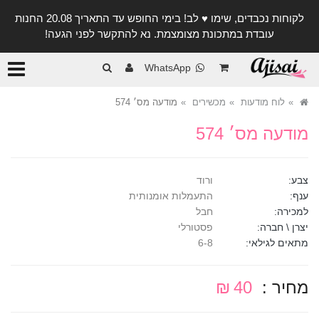
לקוחות נכבדים, שימו ♥️ לב! בימי החופש עד התאריך 20.08 החנות
עובדת במתכונת מצומצמת. נא להתקשר לפני הגעה!
קטגורי
WhatsApp
לוח מודעות
מכשירים
מודעה מס׳ 574
מודעה מס׳ 574
צבע:
ורוד
ענף:
התעמלות אומנותית
למכירה:
חבל
יצרן \ חברה:
פסטורלי
מתאים לגילאי:
6-8
מחיר :
40 ₪