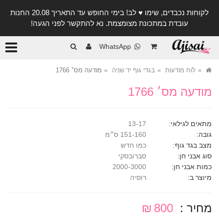
לקוחות נכבדים, שימו ♥️ לב! בימי החופש עד התאריך 20.08 החנות
עובדת במתכונת מצומצמת. נא להתקשר לפני הגעה!
קטגורי
WhatsApp
לוח מודעות
בגדי גוף יד שניה
מודעה מס׳ 1766
מודעה מס׳ 1766
מתאים לגילאי:
13-17
גובה:
151-160 ס״מ
מצב בגד גוף:
כמו חדש
סוג אבני חן:
סברובסקי
כמות אבני חן:
2000-3000
מיוצר ב:
רוסיה
מחיר :
800 ₪