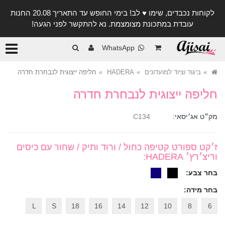
לקוחות נכבדים, שימו ♥️ לב! בימי החופש עד התאריך 20.08 החנות
עובדת במתכונת מצומצמת. נא להתקשר לפני הגעה!
קטגורי
WhatsApp
ביגוד וציוד למועדונים
HADERA
חליפה ייצוגית לנבחרת חדרה
חליפה ייצוגית לנבחרת חדרה
מק״ט אג׳יסאי:
C134
ז׳קט ספורט קטיפה כחול / ורוד ותיק / שחור עם כיסים
וריצ׳רץ׳ HADERA
:
בחר צבע:
בחר מידה:
L
S
18
16
14
12
10
8
6