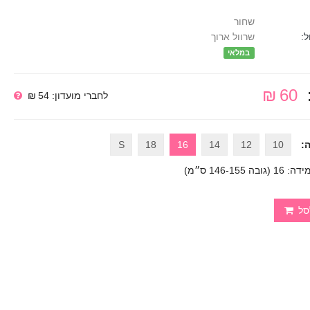
שחור
ל:
שרוול ארוך
במלאי
60 ₪
לחברי מועדון: 54 ₪
:
10
12
14
16
18
S
דה: 16 (גובה 146-155 ס״מ)
סל