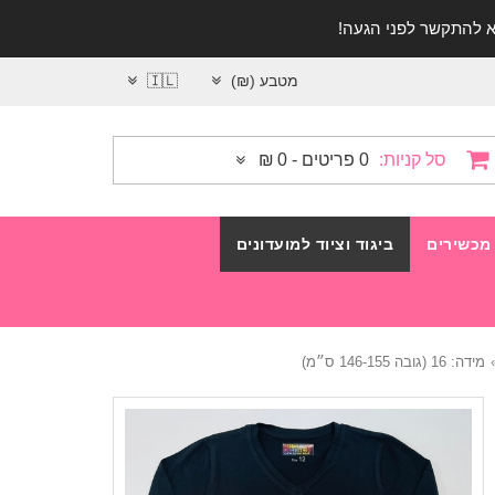
מטבע (₪)
🇮🇱
סל קניות:
0 פריטים - 0 ₪
מכשירים
ביגוד וציוד למועדונים
מידה: 16 (גובה 146-155 ס״מ)