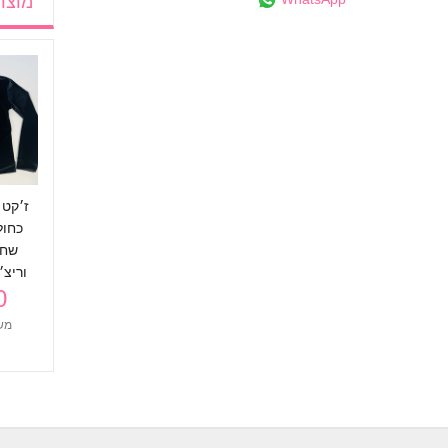
מוצר
ז׳קט 
כחול 
שחו
וריצ׳רץ׳
₪
מש