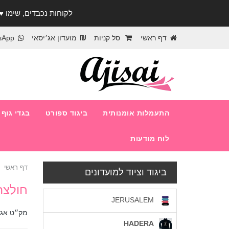
לקוחות נכבדים, שימו ♥️ לב! בימי החופש עד התאר
דף ראשי
סל קניות
מועדון אג׳יסאי
sApp
התעמלות אומנותית
ביגוד ספורט
בגדי גוף
לוח מודעות
דף ראשי
ביגוד וציוד למועדונים
חולצה 
JERUSALEM
מק״ט אג׳
HADERA