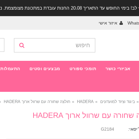
יך 20.08 החנות עובדת במתכונת מצומצמת. נא להתקשר לפני הגעה!
What
איזור אישי
אביזרי כושר
תומכי ספורט
מבצעים וסטים
התעמלות 
ביגוד וציוד למועדונים
HADERA
חולצה שחורה עם שרוול ארוך HADERA
שחורה עם שרוול ארוך HADERA
יסאי:
G2184