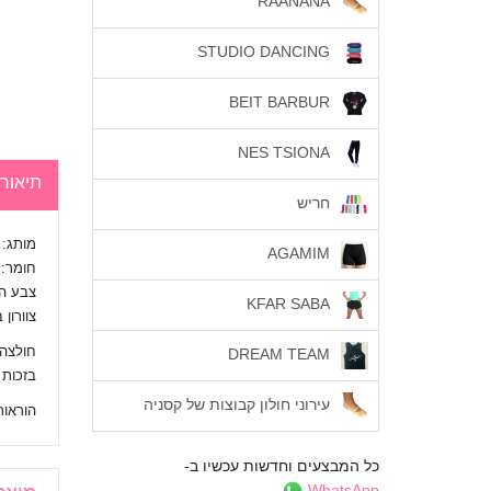
RAANANA
STUDIO DANCING
BEIT BARBUR
NES TSIONA
תיאור
חריש
מותג:
AGAMIM
חומר: כותנה 95%
צבע ה
KFAR SABA
צוורון 
חולצה 
DREAM TEAM
בזכות
עירוני חולון קבוצות של קסניה
הוראות כביסה
כל המבצעים וחדשות עכשיו ב-
WhatsApp