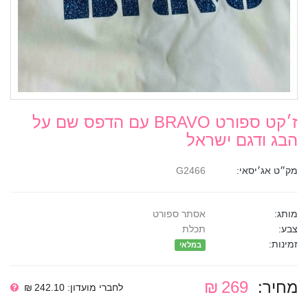
ז׳קט ספורט BRAVO עם הדפס שם על
הבג ודגם ישראל
מק״ט אג׳יסאי:
G2466
מותג:
אסתר ספורט
צבע:
תכלת
זמינות:
במלאי
מחיר:
269 ₪
לחברי מועדון: 242.10 ₪