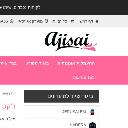
לקוחות נכבדים, שימו ♥️ לב! בימי החופש עד התאר
דף ראשי
סל קניות
מועדון אג׳יסאי
sApp
התעמלות אומנותית
ביגוד ספורט
בגדי גוף
לוח מודעות
דף ראשי
ביגוד וציוד למועדונים
ז׳קט ס
JERUSALEM
מק״ט אג׳
HADERA