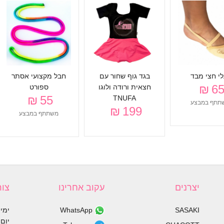
לי חצי מבד
בגד גוף שחור עם
חבל מקצועי אסתר
65 
חצאית ורודה ולוגו
ספורט
55 ₪
TNUFA
תתף במבצע
199 ₪
משתתף במבצע
יצרנים
עקוב אחרינו
צור
SASAKI
WhatsApp
ימי א׳ 
יום ו׳