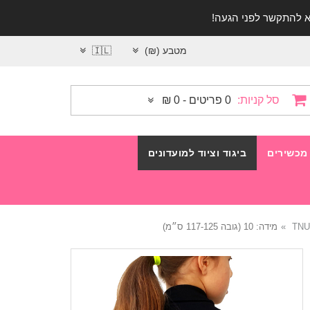
מטבע (₪)
🇮🇱
סל קניות:
0 פריטים - 0 ₪
מכשירים
ביגוד וציוד למועדונים
מידה: 10 (גובה 117-125 ס״מ)