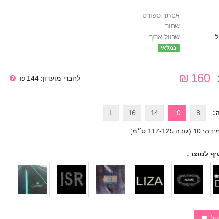
אסתר ספורט
שחור
ל:
שרוול ארוך
במלאי
160 ₪
לחברי מועדון: 144 ₪
:
8
10
14
16
L
דה: 10 (גובה 117-125 ס״מ)
יף למוצר:
סל