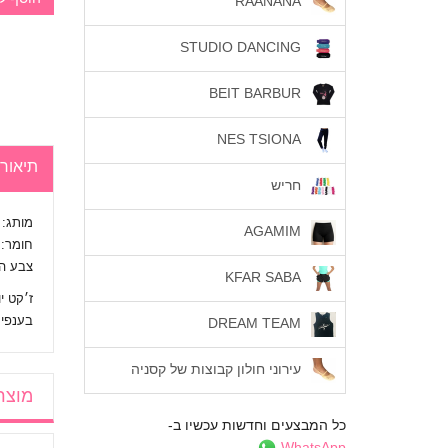
RAANANA
STUDIO DANCING
BEIT BARBUR
NES TSIONA
תיאור
חריש
מותג:
AGAMIM
חומר: כו
צבע הג
KFAR SABA
ז׳קט י
בענפי 
DREAM TEAM
עירוני חולון קבוצות של קסניה
מוצר
כל המבצעים וחדשות עכשיו ב-
WhatsApp