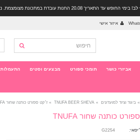
יך 20.08 החנות עובדת במתכונת מצומצמת. נא להתקשר לפני הגעה!
What
איזור אישי
אביזרי כושר
תומכי ספורט
מבצעים וסטים
התעמלות 
ביגוד וציוד למועדונים
TNUFA BEER SHEVA
ז׳קט ספורט כותנה שחור TNUFA
פורט כותנה שחור TNUFA
יסאי:
G2254