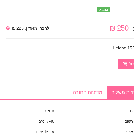
במלאי
250 ₪
לחברי מועדון: 225 ₪
Height: 15
סל
יות משלוח
מדיניות החזרה
ח
תיאור
 רשום
7-40 ימים
אוירי
עד 15 ימים