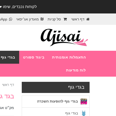
לקוחות נכבדים, שימו ♥️ לב! בימי החופש עד התאר
דף ראשי
סל קניות
מועדון אג׳יסאי
sApp
התעמלות אומנותית
ביגוד ספורט
בגדי גוף
לוח מודעות
דף ראשי
בגדי גוף
בגד ג
בגדי גוף להופעות השכרה
מק״ט אג׳
בגדי גוף