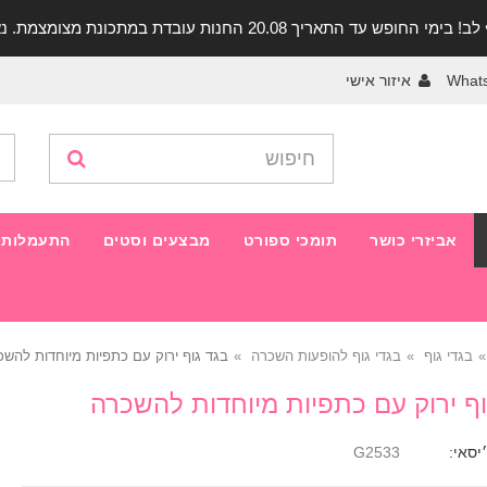
יך 20.08 החנות עובדת במתכונת מצומצמת. נא להתקשר לפני הגעה!
What
איזור אישי
אביזרי כושר
תומכי ספורט
מבצעים וסטים
התעמלות 
בגדי גוף
בגדי גוף להופעות השכרה
בגד גוף ירוק עם כתפיות מיוחדות להש
וף ירוק עם כתפיות מיוחדות להשכרה
יסאי:
G2533