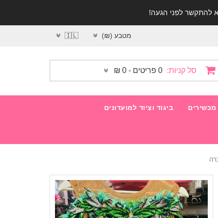
מטבע (₪)
🇮🇱
סל קניות:
0 פריטים - 0 ₪
מכשירים
ביגוד וציוד למועדונים
כרה