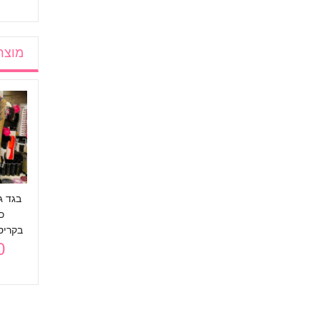
מוצר
וף מס׳ 77 ורוד
בגד גוף אפור
בגד גוף נחש להשכרה
250 ₪
להשכרה
250 ₪
בגד ג
כ
בקריס
₪