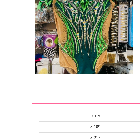
מחיר
109 ₪
217 ₪