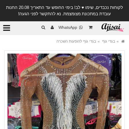
לקוחות נכבדים, שימו ♥️ לב! בימי החופש עד התאריך 20.08 החנות
עובדת במתכונת מצומצמת. נא להתקשר לפני הגעה!
קטגורי
WhatsApp
בגדי גוף
בגדי גוף להופעות השכרה