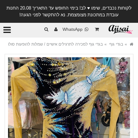
לקוחות נכבדים, שימו ♥️ לב! בימי החופש עד התאריך 20.08 החנות
עובדת במתכונת מצומצמת. נא להתקשר לפני הגעה!
קטגורי
WhatsApp
בגדי גוף
בגדי גוף למכירה לתרגילים אישיים / שמלות להופעות סולו