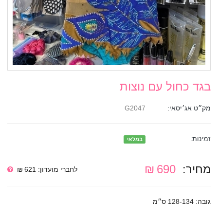
בגד כחול עם נוצות
מק״ט אג׳יסאי:
G2047
זמינות:
במלאי
מחיר:
690 ₪
לחברי מועדון: 621 ₪
גובה: 128-134 ס״מ