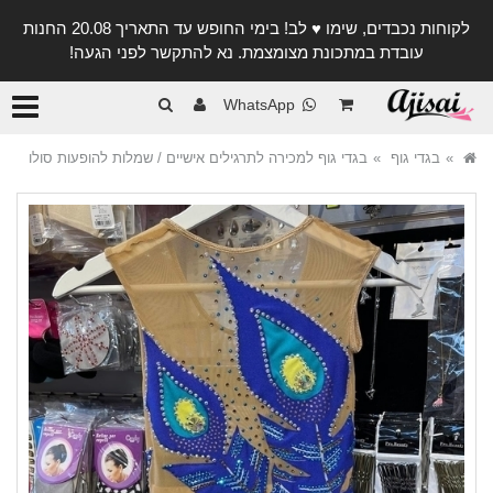
לקוחות נכבדים, שימו ♥️ לב! בימי החופש עד התאריך 20.08 החנות
עובדת במתכונת מצומצמת. נא להתקשר לפני הגעה!
קטגורי
WhatsApp
בגדי גוף
בגדי גוף למכירה לתרגילים אישיים / שמלות להופעות סולו