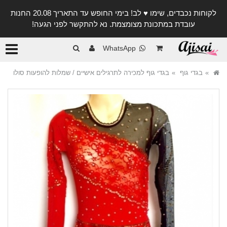
לקוחות נכבדים, שימו ♥️ לב! בימי החופש עד התאריך 20.08 החנות
עובדת במתכונת מצומצמת. נא להתקשר לפני הגעה!
קטגורי
WhatsApp
בגדי גוף
בגדי גוף למכירה לתרגילים אישיים / שמלות להופעות סולו