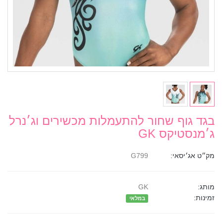
בגד גוף שחור להתעמלות מכשירים וג׳נרל
ג׳מנסטיקס GK
מק״ט אג׳יסאי:
G799
מותג:
GK
זמינות:
במלאי