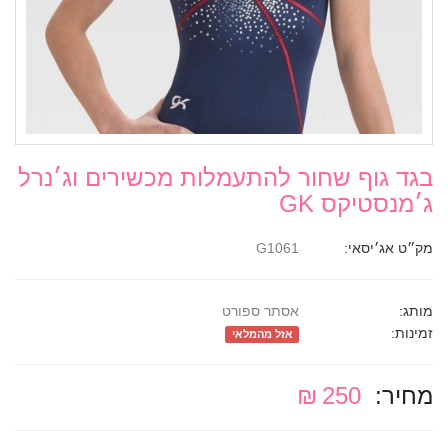
בגד גוף שחור להתעמלות מכשירים וג׳נרל
ג׳מנסטיקס GK
מק״ט אג׳יסאי:
G1061
מותג:
אסתר ספורט
זמינות:
אזל מהמלאי
מחיר:
250 ₪