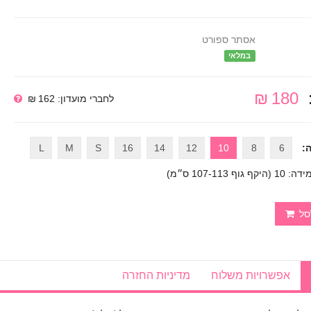
אסתר ספורט
במלאי
180 ₪
לחברי מועדון: 162 ₪
:
6
8
10
12
14
16
S
M
L
דה: 10 (היקף גוף 107-113 ס״מ)
סל
אפשרויות משלוח
מדיניות החזרה