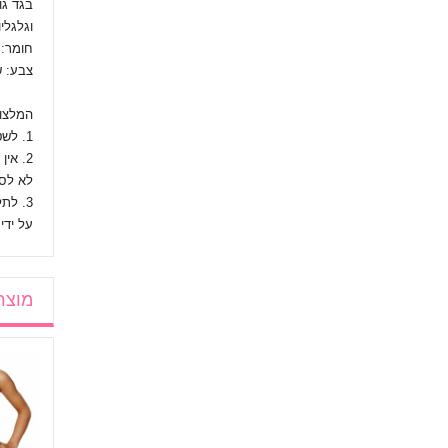
בגד גו
וגלגליו
חומר: 
צבע: ש
המלצו
1. לשטוף רק ביד בעדינות במים קרים (עד 30 מעלות) עם שמפו כדי לשמור על הברק של בגד גוף.
2. אין לייבש בגדי גוף במייבש!
לא לסח
3. לתלות על קולב לייבוש במקום מוצל.
על ידי
מוצר