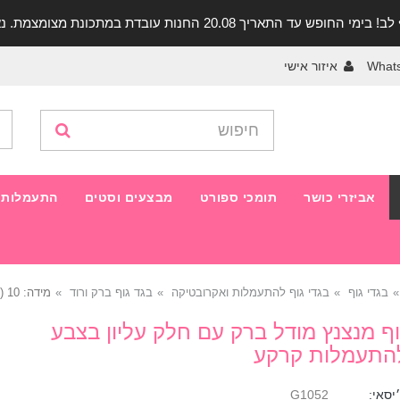
יך 20.08 החנות עובדת במתכונת מצומצמת. נא להתקשר לפני הגעה!
What
איזור אישי
אביזרי כושר
תומכי ספורט
מבצעים וסטים
התעמלות 
בגדי גוף
בגדי גוף להתעמלות ואקרובטיקה
בגד גוף ברק ורוד
מידה: 10 (היקף גוף 107-113 ס״מ)
וף מנצנץ מודל ברק עם חלק עליון בצבע
להתעמלות קרקע
יסאי:
G1052