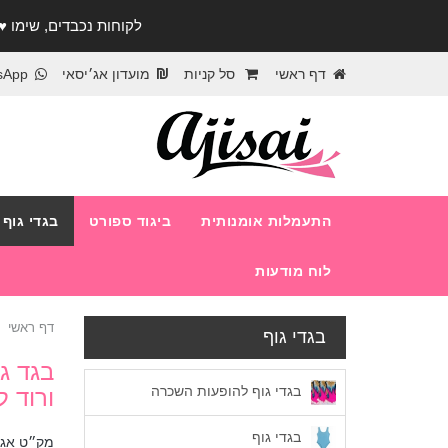
לקוחות נכבדים, שימו ♥️ לב! בימי החופש עד התאר
דף ראשי
סל קניות
מועדון אג׳יסאי
sApp
התעמלות אומנותית
ביגוד ספורט
בגדי גוף
לוח מודעות
דף ראשי
בגדי גוף
בגד ג
בגדי גוף להופעות השכרה
ורוד 
בגדי גוף
מק״ט אג׳