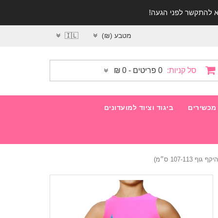
מטבע (₪)
🇮🇱
סל קניות:
0 פריטים - 0 ₪
מכשירים
ביגוד וציוד למועדונים