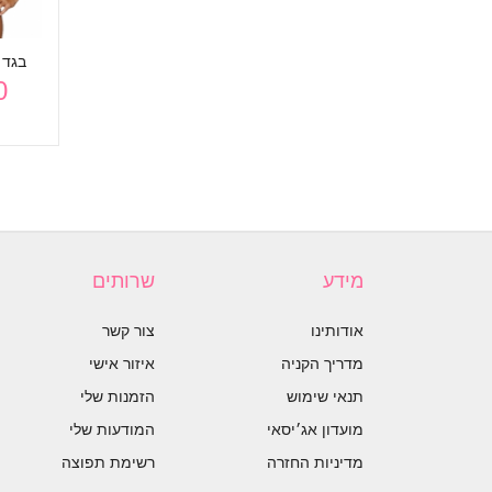
יה
בגד גוף טריקולור
בגד גוף טריקולור
בגד 
₪
טורקיז
בורדו
180 ₪
180 ₪
מידע
שרותים
אודותינו
צור קשר
מדריך הקניה
איזור אישי
תנאי שימוש
הזמנות שלי
מועדון אג׳יסאי
המודעות שלי
מדיניות החזרה
רשימת תפוצה