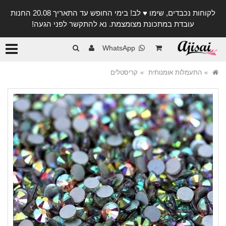
לקוחות נכבדים, שימו ♥️ לב! בימי החופש עד התאריך 20.08 החנות
עובדת במתכונת מצומצמת. נא להתקשר לפני הגעה!
קטגורי
WhatsApp
התעמלות אומנותית
קריסטלים