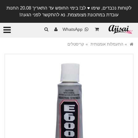
לקוחות נכבדים, שימו ♥️ לב! בימי החופש עד התאריך 20.08 החנות
עובדת במתכונת מצומצמת. נא להתקשר לפני הגעה!
קטגורי
WhatsApp
התעמלות אומנותית
קריסטלים