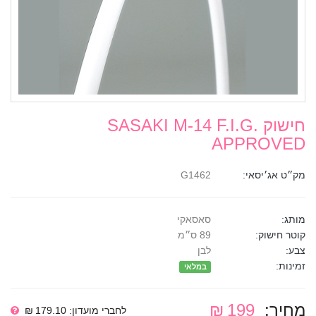
חישוק SASAKI M-14 F.I.G.
APPROVED
מק״ט אג׳יסאי:
G1462
מותג:
סאסאקי
קוטר חישוק:
89 ס״מ
צבע:
לבן
זמינות:
במלאי
מחיר:
199 ₪
לחברי מועדון: 179.10 ₪