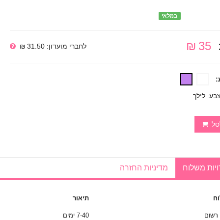
במלאי
35 ₪
לחברי מועדון: 31.50 ₪
:
בע: לילך
סל
יות משלוח
מדיניות החזרה
ח
תיאור
 רשום
7-40 ימים