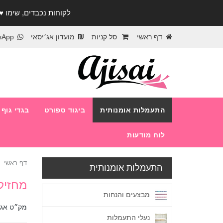
לקוחות נכבדים, שימו ♥️ לב! בימי החופש עד התאר
דף ראשי
סל קניות
מועדון אג׳יסאי
sApp
התעמלות אומנותית
ביגוד ספורט
בגדי גוף
לוח מודעות
דף ראשי
התעמלות אומנותית
מחזיק
מבצעים והנחות
מק״ט אג׳
נעלי התעמלות