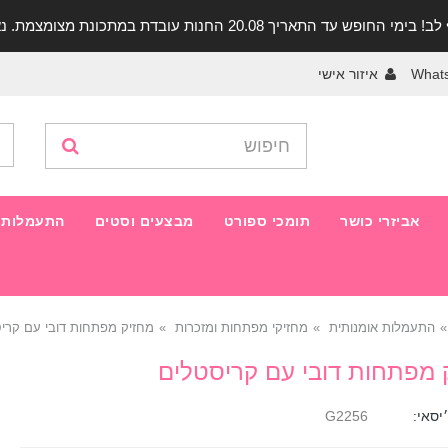
יך 20.08 החנות עובדת במתכונת מצומצמת. נא להתקשר לפני הגעה!
What
איזור אישי
אביזרי כושר
תומכי ספורט
מבצעים וסטים
התעמלות 
התעמלות אומנותית
מחזיקי מפתחות ומזכרות
מחזיק מפתחות דובי עם קרי
 מפתחות דובי עם קריסטלים
יסאי:
G2256