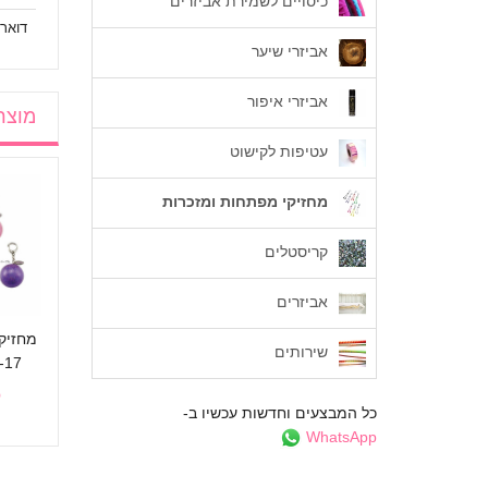
כיסויים לשמירת אביזרים
דואר 
אביזרי שיער
אביזרי איפור
מוצר
עטיפות לקישוט
מחזיקי מפתחות ומזכרות
בי
מחזיק מפתחות חבל
מחזיק מפתחות
קריסטלים
SASAKI MS-10
ברבור
35 ₪
32 ₪
אביזרים
מחזיק
שירותים
-17
₪
כל המבצעים וחדשות עכשיו ב-
WhatsApp