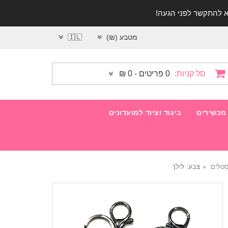
מטבע (₪)
🇮🇱
סל קניות:
0 פריטים - 0 ₪
מכשירים
ביגוד וציוד למועדונים
סטלים
צבע: לילך