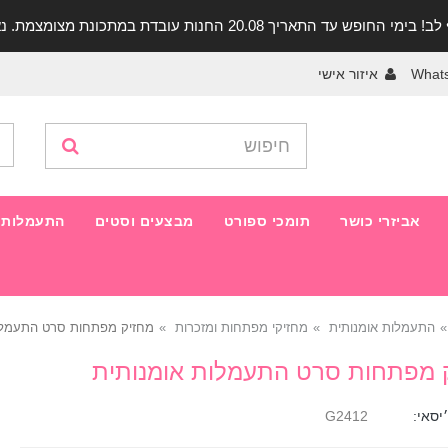
יך 20.08 החנות עובדת במתכונת מצומצמת. נא להתקשר לפני הגעה!
What
איזור אישי
אביזרי כושר
תומכי ספורט
מבצעים וסטים
התעמלות 
התעמלות אומנותית
מחזיקי מפתחות ומזכרות
מחזיק מפתחות סרט התעמלו
 מפתחות סרט התעמלות אומנותית
יסאי:
G2412