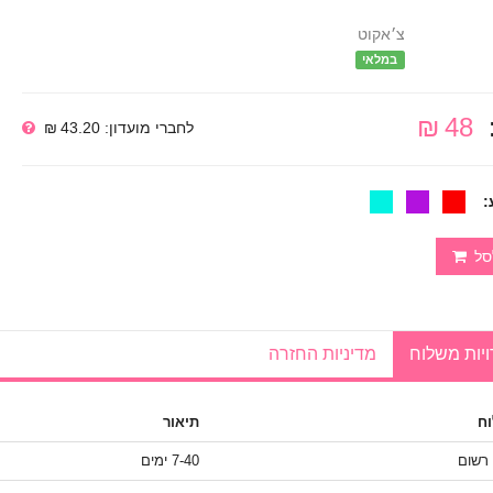
צ׳אקוט
במלאי
48 ₪
לחברי מועדון: 43.20 ₪
:
סל
יות משלוח
מדיניות החזרה
ח
תיאור
 רשום
7-40 ימים