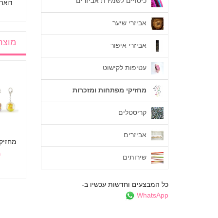
כיסויים לשמירת אביזרים
דואר 
אביזרי שיער
מוצר
אביזרי איפור
עטיפות לקישוט
מחזיקי מפתחות ומזכרות
מחזיק מפתחות כדור
מחזיק מפתחות אלות
SASAKI MS-17
קריסטלים
48 ₪
נצנצים SASAKI MS-
1BR
אביזרים
מחזיק
48 ₪
₪
שירותים
כל המבצעים וחדשות עכשיו ב-
WhatsApp