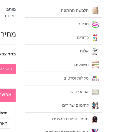
מותג:
הלבשה תחתונה
זמינות:
חבלים
מחיר:
כדורים
אלות
בחר צבע
חישוקים
הוסף ל
מקלות וסרטים
אביזרי כושר
אפשרו
לחימום שרירים
משלו
תומכי ספורט ומגינים
דואר