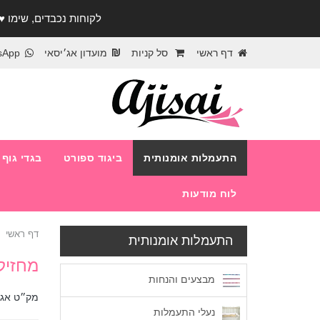
לקוחות נכבדים, שימו ♥️ לב! בימי החופש עד התאר
דף ראשי
סל קניות
מועדון אג׳יסאי
sApp
התעמלות אומנותית
ביגוד ספורט
בגדי גוף
לוח מודעות
דף ראשי
התעמלות אומנותית
מחזיק
מבצעים והנחות
מק״ט אג׳
נעלי התעמלות