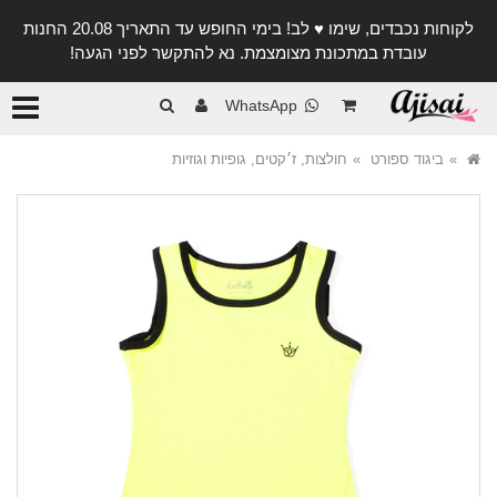
לקוחות נכבדים, שימו ♥️ לב! בימי החופש עד התאריך 20.08 החנות
עובדת במתכונת מצומצמת. נא להתקשר לפני הגעה!
קטגורי
WhatsApp
ביגוד ספורט
חולצות, ז׳קטים, גופיות וגוזיות