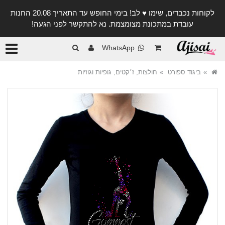
לקוחות נכבדים, שימו ♥️ לב! בימי החופש עד התאריך 20.08 החנות
עובדת במתכונת מצומצמת. נא להתקשר לפני הגעה!
קטגורי
WhatsApp
ביגוד ספורט
חולצות, ז׳קטים, גופיות וגוזיות