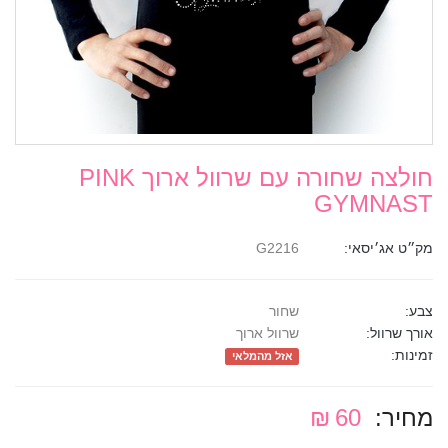
חולצה שחורה עם שרוול ארוך PINK
GYMNAST
מק״ט אג׳יסאי:
G2216
צבע:
שחור
אורך שרוול:
שרוול ארוך
זמינות:
אזל מהמלאי
מחיר:
60 ₪