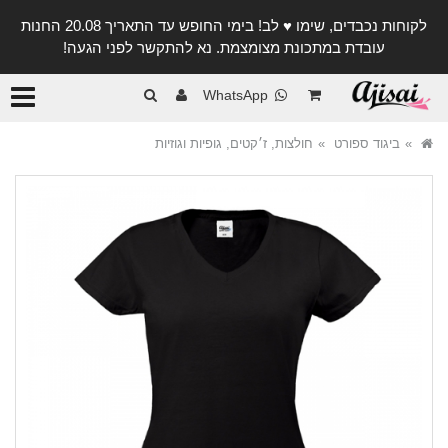
לקוחות נכבדים, שימו ♥️ לב! בימי החופש עד התאריך 20.08 החנות
עובדת במתכונת מצומצמת. נא להתקשר לפני הגעה!
קטגורי
WhatsApp
ביגוד ספורט
חולצות, ז׳קטים, גופיות וגוזיות