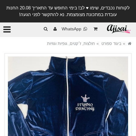
לקוחות נכבדים, שימו ♥️ לב! בימי החופש עד התאריך 20.08 החנות
עובדת במתכונת מצומצמת. נא להתקשר לפני הגעה!
קטגורי
WhatsApp
ביגוד ספורט
חולצות, ז׳קטים, גופיות וגוזיות