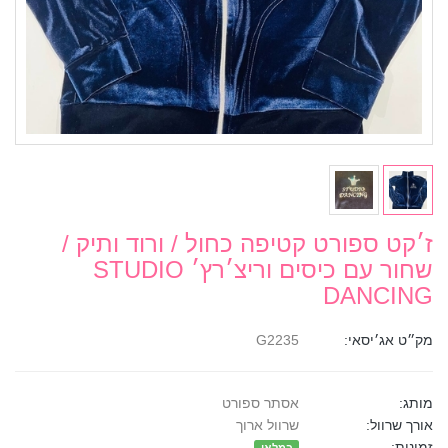
ז׳קט ספורט קטיפה כחול / ורוד ותיק /
שחור עם כיסים וריצ׳רץ׳ STUDIO
DANCING
מק״ט אג׳יסאי:
G2235
מותג:
אסתר ספורט
אורך שרוול:
שרוול ארוך
זמינות: