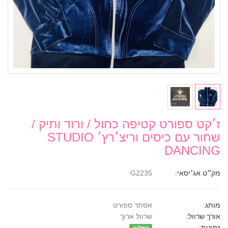
ז׳קט ספורט קטיפה כחול / ורוד ותיק /
שחור עם כיסים וריצ׳רץ׳ STUDIO
DANCING
מק״ט אג׳יסאי:
G2235
מותג:
אסתר ספורט
אורך שרוול:
שרוול ארוך
זמינות: