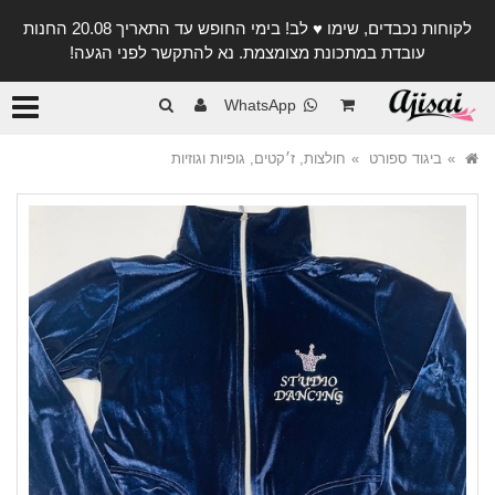
לקוחות נכבדים, שימו ♥️ לב! בימי החופש עד התאריך 20.08 החנות
עובדת במתכונת מצומצמת. נא להתקשר לפני הגעה!
קטגורי
WhatsApp
ביגוד ספורט
חולצות, ז׳קטים, גופיות וגוזיות