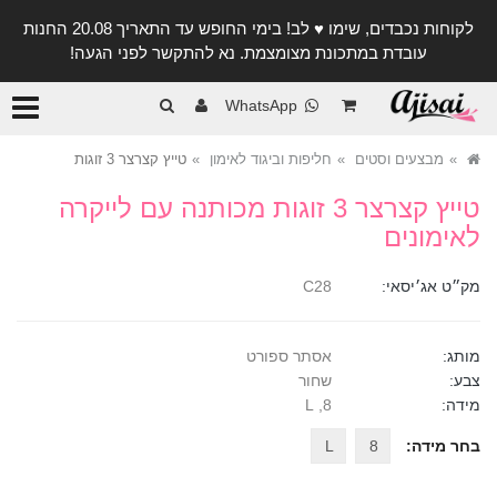
לקוחות נכבדים, שימו ♥️ לב! בימי החופש עד התאריך 20.08 החנות
עובדת במתכונת מצומצמת. נא להתקשר לפני הגעה!
קטגורי
WhatsApp
מבצעים וסטים
חליפות וביגוד לאימון
טייץ קצרצר 3 זוגות
טייץ קצרצר 3 זוגות מכותנה עם לייקרה
לאימונים
מק״ט אג׳יסאי:
C28
מותג:
אסתר ספורט
צבע:
שחור
מידה:
8, L
בחר מידה:
8
L