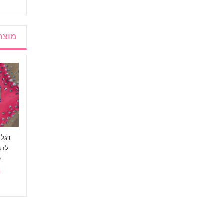
מוצר
בגד סגול לילך
בגד אדום צהוב זוהר
להשכרה
250 ₪
מאוד מבריק להשכרה
250 ₪
דגל 
לתפ
ק
₪