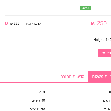
במלאי
250 ₪
לחברי מועדון: 225 ₪
Height: 14
סל
יות משלוח
מדיניות החזרה
ח
תיאור
 רשום
7-40 ימים
אוירי
עד 15 ימים