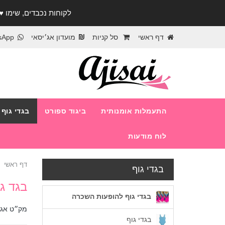
לקוחות נכבדים, שימו ♥️ לב! בימי החופש עד התאר
דף ראשי
סל קניות
מועדון אג׳יסאי
sApp
התעמלות אומנותית
ביגוד ספורט
בגדי גוף
לוח מודעות
דף ראשי
בגדי גוף
בגד ג
בגדי גוף להופעות השכרה
מק״ט אג׳
בגדי גוף