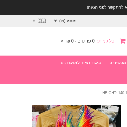
מטבע (₪)
🇮🇱
סל קניות:
0 פריטים - 0 ₪
מכשירים
ביגוד וציוד למועדונים
HEIGHT: 140-