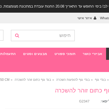
יך 20.08 החנות עובדת במתכונת מצומצמת. נא להתקשר לפני הגעה!
What
איזור אישי
אביזרי כושר
תומכי ספורט
מבצעים וסטים
התעמלות 
בגדי גוף
בגדי גוף להופעות השכרה
בגד גוף כתום זוהר להשכרה
150 CM
וף כתום זוהר להשכרה
יסאי:
G2347