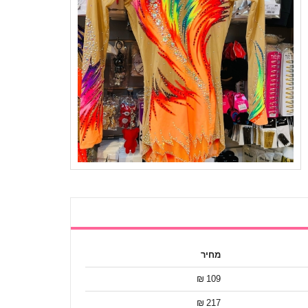
מחיר
109 ₪
217 ₪