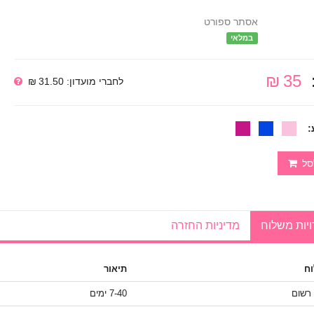
אסתר ספורט
במלאי
35 ₪
לחברי מועדון: 31.50 ₪
:
סל
יות משלוח
מדיניות החזרה
ח
תיאור
 רשום
7-40 ימים