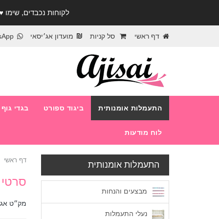
לקוחות נכבדים, שימו ♥️ לב! בימי החופש עד התאר
דף ראשי
סל קניות
מועדון אג׳יסאי
sApp
התעמלות אומנותית
ביגוד ספורט
בגדי גוף
לוח מודעות
דף ראשי
התעמלות אומנותית
סרטי 
מבצעים והנחות
מק״ט אג׳
נעלי התעמלות