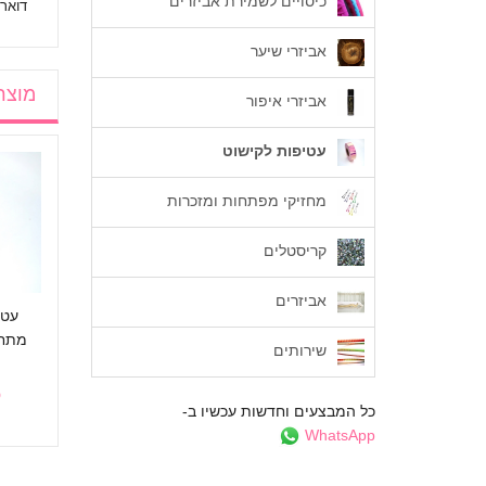
כיסויים לשמירת אביזרים
דואר 
אביזרי שיער
מוצר
אביזרי איפור
עטיפות לקישוט
מחזיקי מפתחות ומזכרות
קריסטלים
אביזרים
ם
Mirror adhesive
סרטי קישוט בצבעים
עטי
חד,
tape 25mm*12 m
זוהרים
שירותים
45 ₪
with paper
₪
25 ₪
כל המבצעים וחדשות עכשיו ב-
WhatsApp