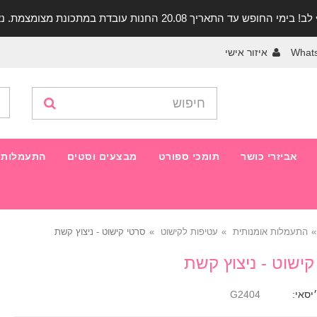
יך 20.08 החנות עובדת במתכונת מצומצמת. נא להתקשר לפני הגעה!
What
איזור אישי
אביזרי כושר
תומכי ספורט
מבצעים וסטים
התעמלות 
התעמלות אומנותית
עטיפות לקישוט
סרטי קישוט - ניצוץ קשת
קישוט - ניצוץ קשת
יסאי:
G2404