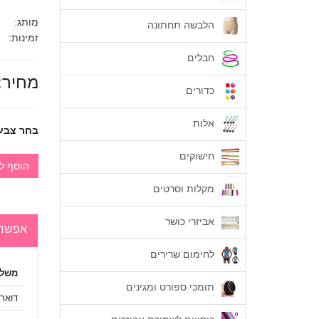
מותג:
הלבשה תחתונה
זמינות:
חבלים
מחיר:
כדורים
אלות
בחר צבע
חישוקים
הוסף ל
מקלות וסרטים
אביזרי כושר
אפשרו
לחימום שרירים
משלו
תומכי ספורט ומגינים
דואר