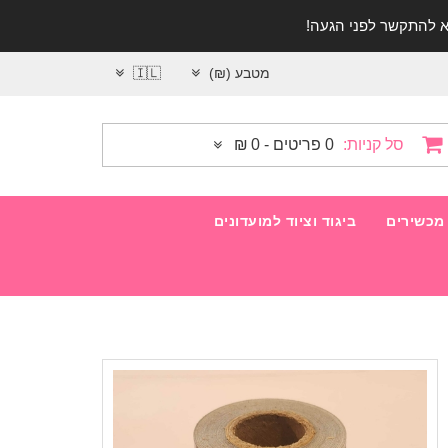
מטבע (₪)
🇮🇱
סל קניות:
0 פריטים - 0 ₪
מכשירים
ביגוד וציוד למועדונים