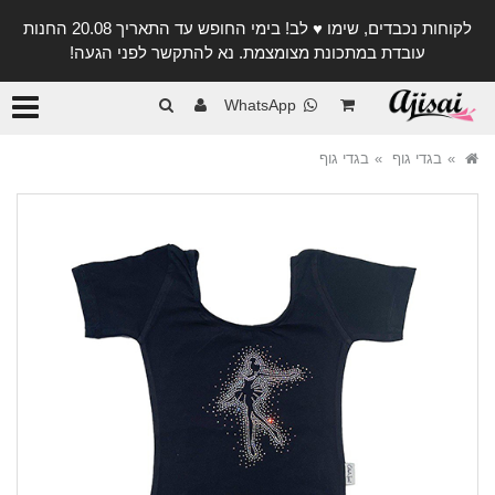
לקוחות נכבדים, שימו ♥️ לב! בימי החופש עד התאריך 20.08 החנות
עובדת במתכונת מצומצמת. נא להתקשר לפני הגעה!
קטגורי
WhatsApp
בגדי גוף
בגדי גוף